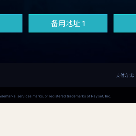
首页
雷竞技下注
雷竞技官网
雷竞技app下载