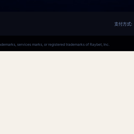
首页
雷竞技下注
雷竞技官网
雷竞技app下载