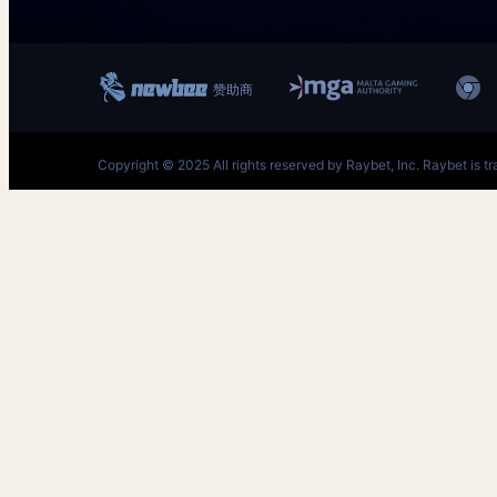
跳
至
内
首页–雷竞技官网-英雄联盟(LOL)S15预
测lpl比赛预测软件
容