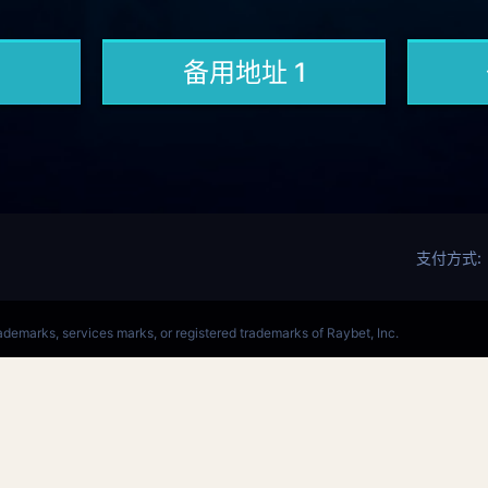
首页
雷竞技下注
雷竞技官网
雷竞技app下载